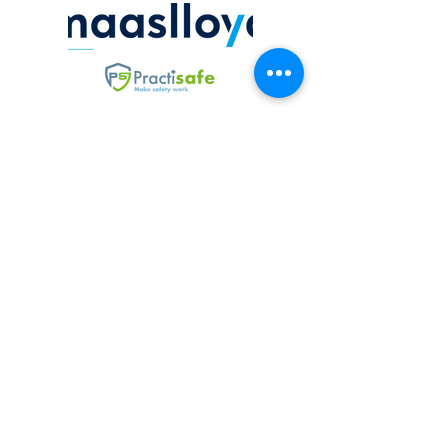
De capaciteitsverstrekkers verlenen i4e
een volmacht voor acceptatie, dit wordt
bekrachtigd middels een
volmachtovereenkomst.
Ontmoet ons team
Maak kennis met ons team. Bij i4e
Assuradeuren werken ervaren en
gedreven underwriters en claim handlers,
met diepgaande expertise in de
Nederlandse co-assurantiemarkt. Zij
zorgen voor professioneel maatwerk en
persoonlijke service. Daarnaast spelen
onze ondersteunende medewerkers,
assistenten, administratieve krachten en