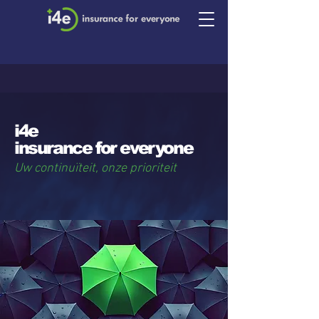
i4e
insurance for everyone
Uw continuïteit, onze prioriteit